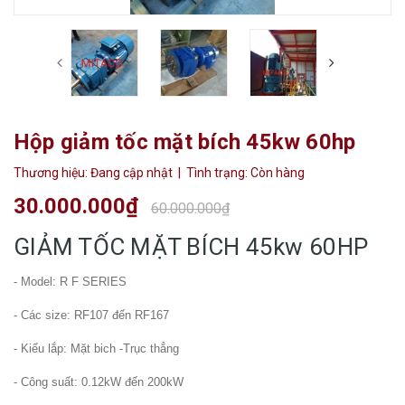
Hộp giảm tốc mặt bích 45kw 60hp
Thương hiệu:
Đang cập nhật
| Tình trạng:
Còn hàng
30.000.000₫
60.000.000₫
GIẢM TỐC MẶT BÍCH 45kw 60HP
- Model: R F SERIES
- Các size: RF107 đến RF167
- Kiểu lắp: Mặt bich -Trục thẳng
- Công suất: 0.12kW đến 200kW