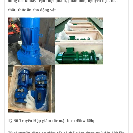
dùng để: khuấy trộn thực phẩm, phân bón, nguyên liệu, hóa
chất, thức ăn cho động vật.
Tỷ Số Truyền Hộp giảm tốc mặt bích 45kw 60hp