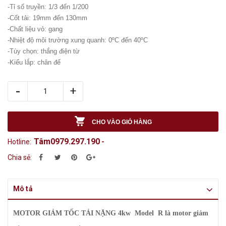
-Tỉ số truyền: 1/3 đến 1/200
-Cốt tải: 19mm đến 130mm
-Chất liệu vỏ: gang
-Nhiệt độ môi trường xung quanh: 0ºC đến 40ºC
-Tùy chọn: thắng điện từ
-Kiểu lắp: chân đế
-
+
CHO VÀO GIỎ HÀNG
Tâm0979.297.190
Hotline:
-
Chia sẻ:
Mô tả
MOTOR GIẢM TỐC TẢI NẶNG 4kw Model R
là motor giảm