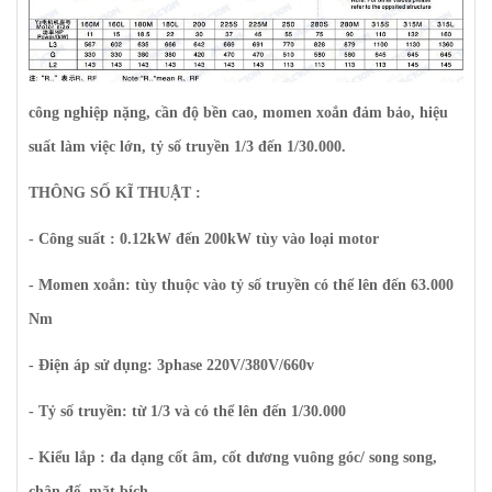
công nghiệp nặng, cần độ bền cao, momen xoắn đảm bảo, hiệu
suất làm việc lớn, tỷ số truyền 1/3 đến 1/30.000.
THÔNG SỐ KĨ THUẬT :
- Công suất : 0.12kW đến 200kW tùy vào loại motor
- Momen xoắn: tùy thuộc vào tỷ số truyền có thể lên đến 63.000
Nm
- Điện áp sử dụng: 3phase 220V/380V/660v
- Tỷ số truyền: từ 1/3 và có thể lên đến 1/30.000
- Kiểu lắp : đa dạng cốt âm, cốt dương vuông góc/ song song,
chân đế, mặt bích