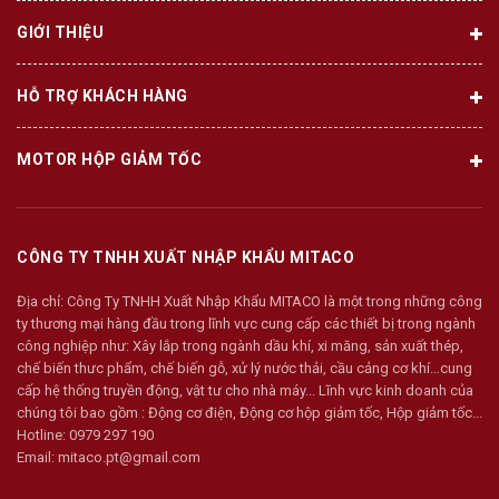
GIỚI THIỆU
HỖ TRỢ KHÁCH HÀNG
MOTOR HỘP GIẢM TỐC
CÔNG TY TNHH XUẤT NHẬP KHẨU MITACO
Địa chỉ:
Công Ty TNHH Xuất Nhập Khẩu MITACO là một trong những công
ty thương mại hàng đầu trong lĩnh vực cung cấp các thiết bị trong ngành
công nghiệp như: Xây lắp trong ngành dầu khí, xi măng, sản xuất thép,
chế biến thưc phẩm, chế biến gỗ, xử lý nước thải, cầu cảng cơ khí…cung
cấp hệ thống truyền động, vật tư cho nhà máy... Lĩnh vực kinh doanh của
chúng tôi bao gồm : Động cơ điện, Động cơ hộp giảm tốc, Hộp giảm tốc...
Hotline:
0979 297 190
Email:
mitaco.pt@gmail.com