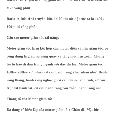
Ratio tỉ số truyền là 1/ 60, giảm 60 lần, tốc độ trục ra là 1400 /60
= 23 vòng phút
Ratio 1: 100, tỉ số truyền 100, 1:100 thì tốc độ trục ra là 1400 /
100 = 14 vòng phút
Cấu tạo motor giảm tốc tải nặng:
Motor giảm tốc
là sự kết hợp của motor điện và hộp giảm tốc, có
công dụng là giảm số vòng quay và tăng mô-men xoắn. Chúng
tôi tự hào đi đầu trong ngành với đầy đủ loại
Motor giảm tốc
160kw
200kw
với nhiều cơ cấu bánh răng khác nhau như: Bánh
răng thẳng, bánh răng nghiêng, cơ cấu cyclo-hành tinh, cơ cấu
trục vít bánh vít, cơ cấu bánh răng côn xoắn, bánh răng nón.
Thông số của Motor giảm tốc:
Đa dạng về kiểu lắp của motor giảm tốc: Chân đế, Mặt bích,