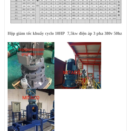
Hộp giảm tốc khuấy cyclo 10HP 7,5kw điện áp 3 pha 380v 50hz