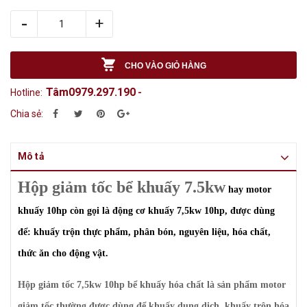
-
+
CHO VÀO GIỎ HÀNG
Tâm0979.297.190
Hotline:
-
Chia sẻ:
Mô tả
Hộp giảm tốc bể khuấy 7.5kw
hay motor
khuấy 10hp còn gọi là động cơ khuấy 7,5kw 10hp, được dùng
để: khuấy trộn thực phẩm, phân bón, nguyên liệu, hóa chất,
thức ăn cho động vật.
Hộp giảm tốc 7,5kw 10hp bể khuấy hóa chất là sản phẩm motor
giảm tốc thường được dùng để khuấy dung dịch, khuấy trộn hóa