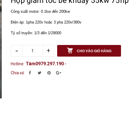
Hộp giảm tốc bể khuấy 55kw 75hp
Công suất motor: 0.1kw đến 200kw
Điện áp: 1pha 220v hoặc 3 pha 220v/380v
Tỷ số truyền: 1/3 đến 1/29000
-
+
CHO VÀO GIỎ HÀNG
Tâm0979.297.190
Hotline:
-
Chia sẻ: