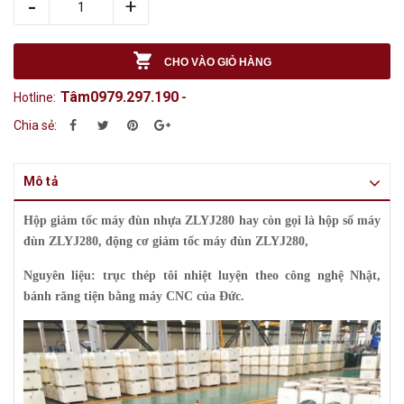
-
+
CHO VÀO GIỎ HÀNG
Tâm0979.297.190
Hotline:
-
Chia sẻ:
Mô tả
Hộp giảm tốc máy đùn nhựa ZLYJ280 hay còn gọi là hộp số máy
đùn ZLYJ280, động cơ giảm tốc máy đùn ZLYJ280,
Nguyên liệu: trục thép tôi nhiệt luyện theo công nghệ Nhật,
bánh răng tiện bằng máy CNC của Đức.