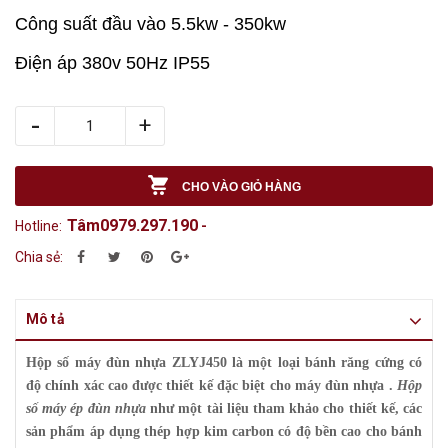
Công suất đầu vào 5.5kw - 350kw
Điện áp 380v 50Hz IP55
-
+
CHO VÀO GIỎ HÀNG
Tâm0979.297.190
Hotline:
-
Chia sẻ:
Mô tả
Hộp số máy đùn nhựa
ZLYJ450
là một loại bánh răng cứng có
độ chính xác cao được thiết kế đặc biệt cho máy đùn nhựa .
Hộp
số máy ép đùn nhựa
như một tài liệu tham khảo cho thiết kế, các
sản phẩm áp dụng thép hợp kim carbon có độ bền cao cho bánh