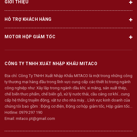
GIỚI THIỆU
HỖ TRỢ KHÁCH HÀNG
MOTOR HỘP GIẢM TỐC
CÔNG TY TNHH XUẤT NHẬP KHẨU MITACO
Địa chỉ:
Công Ty TNHH Xuất Nhập Khẩu MITACO là một trong những công
ty thương mại hàng đầu trong lĩnh vực cung cấp các thiết bị trong ngành
công nghiệp như: Xây lắp trong ngành dầu khí, xi măng, sản xuất thép,
chế biến thưc phẩm, chế biến gỗ, xử lý nước thải, cầu cảng cơ khí…cung
cấp hệ thống truyền động, vật tư cho nhà máy... Lĩnh vực kinh doanh của
chúng tôi bao gồm : Động cơ điện, Động cơ hộp giảm tốc, Hộp giảm tốc...
Hotline:
0979 297 190
Email:
mitaco.pt@gmail.com