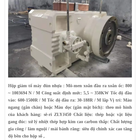
Hộp giảm tố máy đùn nhựa : Mô-men xoắn đầu ra xoắn ốc: 800
~ 1003694 N / M Công suất định mức: 5,5 ~ 350KW Tốc độ đầu
vào: 600-1500R / M Tốc độ đầu ra: 30-188R / M lắp Vị trí: Màu
ngang (gắn chân) hoặc Màu dọc (gắn mặt bích): theo mô hình
của khách hàng: sê-ri
ZLYJ450
Chất liệu: thép hoặc vật liệu
gang đúc: xử lý nhiệt thép hợp kim cao carbon thấp: Chất lượng
gia công / làm nguội / mài bánh răng: siêu độ chính xác cao tăng
độ bền cho hộp số ,