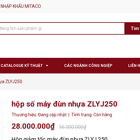
 NHẬP KHẨU MITACO
Tìm
CATALOGUE KỸ THUẬT
CÁC NGÀNH CÔNG NGIỆP
LIÊN 
ựa ZLYJ250
hộp số máy đùn nhựa ZLYJ250
Thương hiệu:
Đang cập nhật
| Tình trạng:
Còn hàng
28.000.000₫
56.000.000₫
Hộp giảm tốc máy đùn nhựa ZLYJ 250