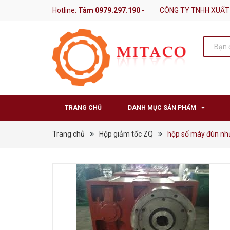
Hotline:
Tâm 0979.297.190
-
CÔNG TY TNHH XUẤT
TRANG CHỦ
DANH MỤC SẢN PHẨM
Trang chủ
Hộp giảm tốc ZQ
hộp số máy đùn nh