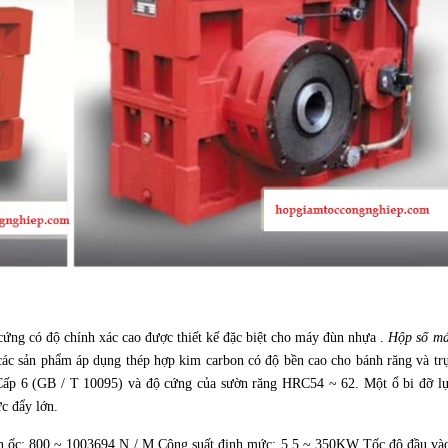
ứng có độ chính xác cao được thiết kế đặc biệt cho máy đùn nhựa .
Hộp số m
 các sản phẩm áp dụng thép hợp kim carbon có độ bền cao cho bánh răng và tr
 Cấp 6 (GB / T 10095) và độ cứng của sườn răng HRC54 ~ 62. Một ổ bi đỡ l
ực đẩy lớn.
n ốc: 800 ~ 1003694 N / M Công suất định mức: 5,5 ~ 350KW Tốc độ đầu và