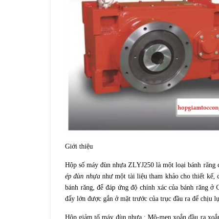
Giới thiệu
Hộp số máy đùn nhựa ZLYJ250 là một loại bánh răng c
ép đùn nhựa
như một tài liệu tham khảo cho thiết kế,
bánh răng, để đáp ứng độ chính xác của bánh răng ở
đẩy lớn được gắn ở mặt trước của trục đầu ra để chịu l
Hộp giảm tố máy đùn nhựa : Mô-men xoắn đầu ra xoắ