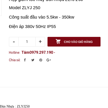
Model ZLYJ 250
Công suất đầu vào 5.5kw - 350kw
Điện áp 380v 50Hz IP55
-
+
CHO VÀO GIỎ HÀNG
Tâm0979.297.190
Hotline:
-
Chia sẻ:
 Đùn Nhựa : ZLYJ250