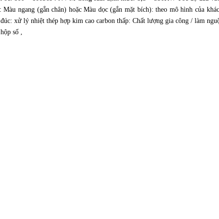
: Màu ngang (gắn chân) hoặc Màu dọc (gắn mặt bích): theo mô hình của khá
 đúc: xử lý nhiệt thép hợp kim cao carbon thấp: Chất lượng gia công / làm ngu
 hộp số ,