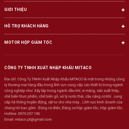
GIỚI THIỆU
HỖ TRỢ KHÁCH HÀNG
MOTOR HỘP GIẢM TỐC
CÔNG TY TNHH XUẤT NHẬP KHẨU MITACO
Địa chỉ:
Công Ty TNHH Xuất Nhập Khẩu MITACO là một trong những công
ty thương mại hàng đầu trong lĩnh vực cung cấp các thiết bị trong ngành
công nghiệp như: Xây lắp trong ngành dầu khí, xi măng, sản xuất thép,
chế biến thưc phẩm, chế biến gỗ, xử lý nước thải, cầu cảng cơ khí…cung
cấp hệ thống truyền động, vật tư cho nhà máy... Lĩnh vực kinh doanh của
chúng tôi bao gồm : Động cơ điện, Động cơ hộp giảm tốc, Hộp giảm tốc...
Hotline:
0979 297 190
Email:
mitaco.pt@gmail.com