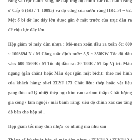
răng và trục bánh răng, để đáp ứng độ chính xác của bánh răng
ở Cấp 6 (GB / T 10095) và độ cứng của sườn răng HRC54 ~ 62.
Một ổ bi đỡ lực đẩy lớn được gắn ở mặt trước của trục đầu ra
để chịu lực đẩy lớn.
Hộp giảm tố máy đùn nhựa : Mô-men xoắn đầu ra xoắn ốc: 800
~ 1003694 N / M Công suất định mức: 5,5 ~ 350KW Tốc độ đầu
vào: 600-1500R / M Tốc độ đầu ra: 30-188R / M lắp Vị trí: Màu
ngang (gắn chân) hoặc Màu dọc (gắn mặt bích): theo mô hình
của khách hàng: sê-ri ZLYJ 173 Chất liệu: thép hoặc vật liệu
gang đúc: xử lý nhiệt thép hợp kim cao carbon thấp: Chất lượng
gia công / làm nguội / mài bánh răng: siêu độ chính xác cao tăng
độ bền cho hộp số ,
Hộp giảm tốc máy đùn nhựa có những mã nhu sau