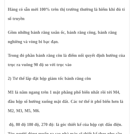
Hàng có sẵn mới 100% trên thị trường thường là hiếm khi đủ tỉ
số truyền
Gồm những bánh răng xoắn ốc, bánh răng công, bánh răng
nghiêng và vòng bi bạc đạn.
Trong đó phần bánh răng côn là điểm nối quyết định hướng của
trục ra vuông 90 độ so với trục vào
2) Tư thế lắp đặt hộp giảm tốc bánh răng côn
M1 là nằm ngang trên 1 mặt phẳng phổ biến nhất rồi tới M4,
đầu hộp số hướng xuống mặt đất. Các tư thế ít phổ biến hơn là
M2, M3, M5, M6.
độ, 80 độ 180 độ, 270 độ: là góc thiết kế của hộp cực đấu điện.
Tùy người dùng muốn ra sao nhà máy sẽ thiết kế theo nhu cầu