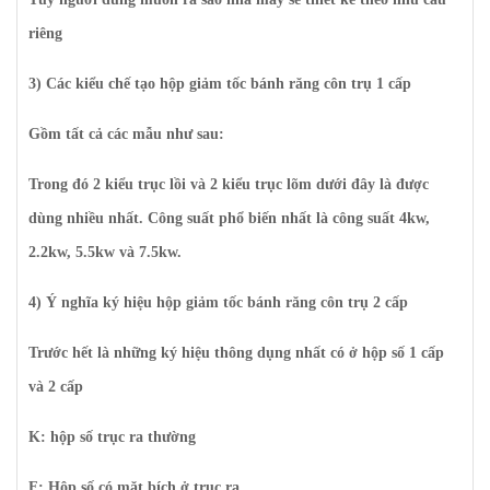
riêng
3) Các kiểu chế tạo hộp giảm tốc bánh răng côn trụ 1 cấp
Gồm tất cả các mẫu như sau:
Trong đó 2 kiểu trục lồi và 2 kiểu trục lõm dưới đây là được
dùng nhiều nhất. Công suất phổ biến nhất là công suất 4kw,
2.2kw, 5.5kw và 7.5kw.
4) Ý nghĩa ký hiệu hộp giảm tốc bánh răng côn trụ 2 cấp
Trước hết là những ký hiệu thông dụng nhất có ở hộp số 1 cấp
và 2 cấp
K: hộp số trục ra thường
F: Hộp số có mặt bích ở trục ra