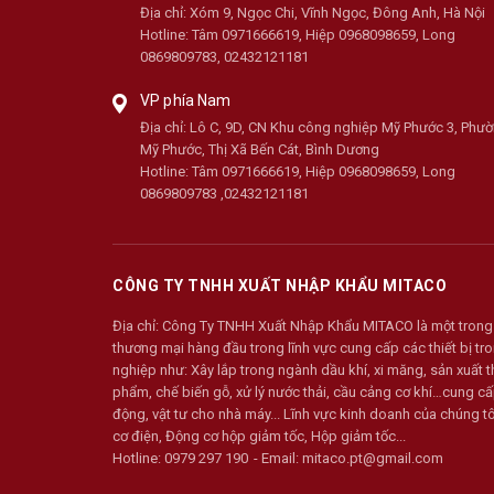
Địa chỉ:
Xóm 9, Ngọc Chi, Vĩnh Ngọc, Đông Anh, Hà Nội
Hotline:
Tâm 0971666619, Hiệp 0968098659, Long
0869809783, 02432121181
VP phía Nam
Địa chỉ:
Lô C, 9D, CN Khu công nghiệp Mỹ Phước 3, Phư
Mỹ Phước, Thị Xã Bến Cát, Bình Dương
Hotline:
Tâm 0971666619, Hiệp 0968098659, Long
0869809783 ,02432121181
CÔNG TY TNHH XUẤT NHẬP KHẨU MITACO
Địa chỉ:
Công Ty TNHH Xuất Nhập Khẩu MITACO là một trong
thương mại hàng đầu trong lĩnh vực cung cấp các thiết bị t
nghiệp như: Xây lắp trong ngành dầu khí, xi măng, sản xuất t
phẩm, chế biến gỗ, xử lý nước thải, cầu cảng cơ khí…cung cấ
động, vật tư cho nhà máy... Lĩnh vực kinh doanh của chúng 
cơ điện, Động cơ hộp giảm tốc, Hộp giảm tốc...
Hotline:
0979 297 190
Email:
mitaco.pt@gmail.com