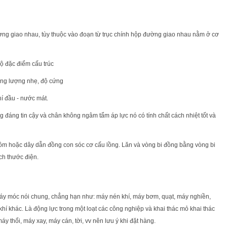
đường giao nhau, tùy thuộc vào đoạn từ trục chính hộp đường giao nhau nằm ở cơ
ộ đặc điểm cấu trúc
rọng lượng nhẹ, độ cứng
í đầu - nước mát.
ng đáng tin cậy và chân không ngâm tẩm áp lực nó có tính chất cách nhiệt tốt và
ôm hoặc dây dẫn đồng con sóc cơ cấu lồng. Lăn và vòng bi đồng bằng vòng bi
ích thước điện.
máy móc nói chung, chẳng hạn như: máy nén khí, máy bơm, quạt, máy nghiền,
 khí khác. Là động lực trong một loạt các công nghiệp và khai thác mỏ khai thác
 thổi, máy xay, máy cán, tời, vv nên lưu ý khi đặt hàng.