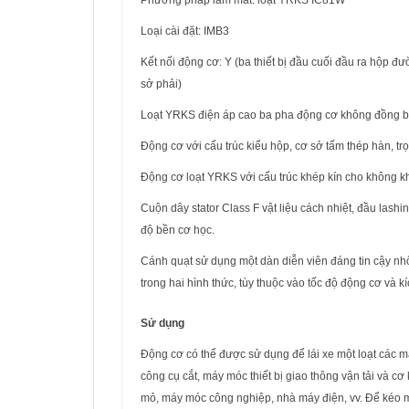
Phương pháp làm mát: loạt YRKS IC81W
Loại cài đặt: IMB3
Kết nối động cơ: Y (ba thiết bị đầu cuối đầu ra hộp 
sở phải)
Loạt YRKS điện áp cao ba pha động cơ không đồng b
Động cơ với cấu trúc kiểu hộp, cơ sở tấm thép hàn, t
Động cơ loạt YRKS với cấu trúc khép kín cho không kh
Cuộn dây stator Class F vật liệu cách nhiệt, đầu lashi
độ bền cơ học.
Cánh quạt sử dụng một dàn diễn viên đáng tin cậy nh
trong hai hình thức, tùy thuộc vào tốc độ động cơ và k
Sử dụng
Động cơ có thể được sử dụng để lái xe một loạt các 
công cụ cắt, máy móc thiết bị giao thông vận tải và cơ
mỏ, máy móc công nghiệp, nhà máy điện, vv. Để kéo máy