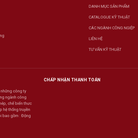
DANH MỤC SẢN PHẨM
CATALOGUE KỸ THUẬT
CÁC NGÀNH CÔNG NGIỆP
ờng
LIÊN HỆ
TƯ VẤN KỸ THUẬT
CHẤP NHẬN THANH TOÁN
 những công ty
rong ngành công
hép, chế biến thưc
p hệ thống truyền
tôi bao gồm : Động