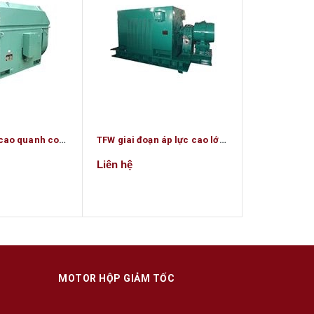
Điện áp YRKK cao quanh co động cơ
TFW giai đoạn áp lực cao lớn kích thích hợp chất không chổi than động cơ đồng bộ
T động cơ đồ
Liên hệ
Liên hệ
MOTOR HỘP GIẢM TỐC