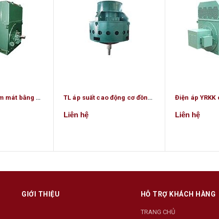
YKS động cơ làm mát bằng nước áp lực cao
TL áp suất cao động cơ đồng bộ theo chiều dọc
Liên hệ
Liên hệ
GIỚI THIỆU
HỖ TRỢ KHÁCH HÀNG
TRANG CHỦ