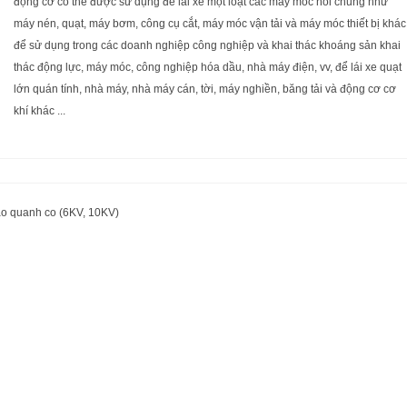
động cơ có thể được sử dụng để lái xe một loạt các máy móc nói chung như
máy nén, quạt, máy bơm, công cụ cắt, máy móc vận tải và máy móc thiết bị khác
để sử dụng trong các doanh nghiệp công nghiệp và khai thác khoáng sản khai
thác động lực, máy móc, công nghiệp hóa dầu, nhà máy điện, vv, để lái xe quạt
lớn quán tính, nhà máy, nhà máy cán, tời, máy nghiền, băng tải và động cơ cơ
khí khác ...
ao quanh co (6KV, 10KV)