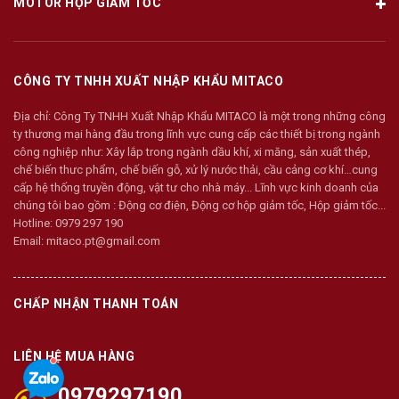
MOTOR HỘP GIẢM TỐC
CÔNG TY TNHH XUẤT NHẬP KHẨU MITACO
Địa chỉ:
Công Ty TNHH Xuất Nhập Khẩu MITACO là một trong những công
ty thương mại hàng đầu trong lĩnh vực cung cấp các thiết bị trong ngành
công nghiệp như: Xây lắp trong ngành dầu khí, xi măng, sản xuất thép,
chế biến thưc phẩm, chế biến gỗ, xử lý nước thải, cầu cảng cơ khí…cung
cấp hệ thống truyền động, vật tư cho nhà máy... Lĩnh vực kinh doanh của
chúng tôi bao gồm : Động cơ điện, Động cơ hộp giảm tốc, Hộp giảm tốc...
Hotline:
0979 297 190
Email:
mitaco.pt@gmail.com
CHẤP NHẬN THANH TOÁN
LIÊN HỆ MUA HÀNG
0979297190