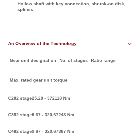
Hollow shaft with key connection, shrunk-on disk,
splines
An Overview of the Technology
Gear unit designation
No. of stages
Ratio range
Max. rated gear unit torque
C28
2 stage
25,28 - 372
118 Nm
C38
2 stage
9,67 - 320,67
243 Nm
C48
2 stage
9,67 - 320,67
387 Nm