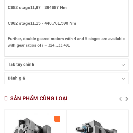
C68
2 stage
11,67 - 364
687 Nm
C88
2 stage
11,15 - 440,70
1.590 Nm
Further, double geared motors with 4 and 5 stages are available
with gear ratios of i = 324…33,491
Tab tùy chỉnh
Đánh giá
SẢN PHẨM CÙNG LOẠI