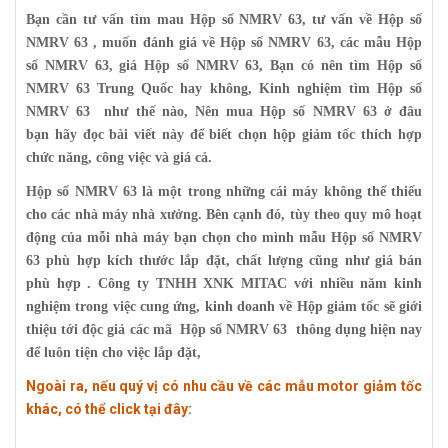
Bạn cần tư vấn tìm mau Hộp số NMRV 63, tư vấn về Hộp số
NMRV 63 ,
muốn đánh giá về Hộp số NMRV 63, các mẫu Hộp
số NMRV 63,
giá Hộp số NMRV 63, Bạn có nên tìm Hộp số
NMRV 63 Trung Quốc hay không, Kinh nghiệm tìm Hộp số
NMRV 63
như thế nào, Nên mua Hộp số NMRV 63 ở đâu
bạn
hãy đọc bài viết này để biết chọn hộp giảm tốc thích hợp
chức năng, công việc và giá cả.
Hộp số NMRV 63 là một trong những cái máy không thể thiếu
cho các nhà máy nhà xưởng. Bên cạnh đó, tùy theo quy mô hoạt
động của mỗi nhà máy bạn chọn cho mình mẫu Hộp số NMRV
63 phù hợp kích thước lắp đặt, chất lượng cũng như giá bán
phù hợp . Công ty TNHH XNK MITAC với nhiều năm kinh
nghiệm trong việc cung ứng, kinh doanh về Hộp giảm tốc sẽ giới
thiệu tới độc giả các mã Hộp số NMRV 63 thông dụng hiện nay
để luôn tiện cho việc lắp đặt,
Ngoài ra, nếu quý vị có nhu cầu về các mẫu motor giảm tốc
khác, có thể click tại đây: