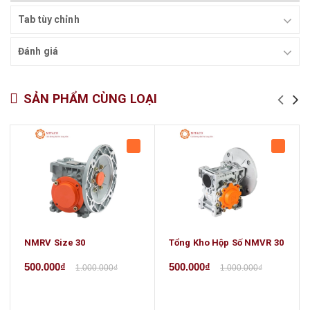
Tab tùy chỉnh
Đánh giá
SẢN PHẨM CÙNG LOẠI
NMRV Size 30
Tổng Kho Hộp Số NMVR 30
500.000₫
500.000₫
1.000.000₫
1.000.000₫