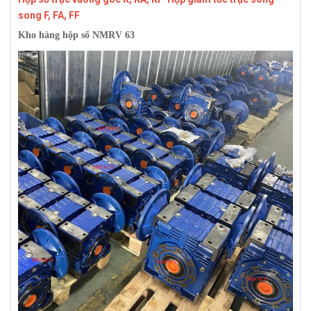
song F, FA, FF
Kho hàng hộp số NMRV 63