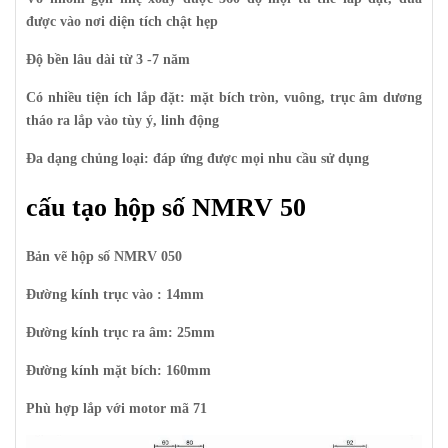
được vào nơi diện tích chật hẹp
Độ bền lâu dài từ 3 -7 năm
Có nhiều tiện ích lắp đặt: mặt bích tròn, vuông, trục âm dương
tháo ra lắp vào tùy ý, linh động
Đa dạng chủng loại: đáp ứng được mọi nhu cầu sử dụng
cấu tạo hộp số NMRV 50
Bản vẽ hộp
số
NMRV
050
Đường kính trục vào : 14mm
Đường kính trục ra âm: 25mm
Đường kính mặt bích: 160mm
Phù hợp lắp với motor mã 71