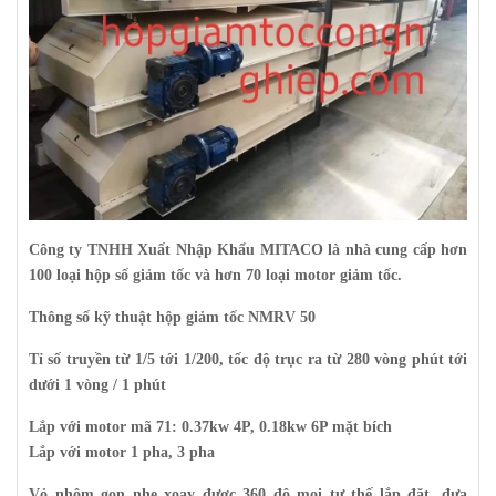
Công ty TNHH Xuất Nhập Khẩu MITACO là nhà cung cấp hơn
100 loại hộp số giảm tốc và hơn 70 loại motor giảm tốc.
Thông số kỹ thuật hộp giảm tốc NMRV 50
Tỉ số truyền từ 1/5 tới 1/200, tốc độ trục ra từ 280 vòng phút tới
dưới 1 vòng / 1 phút
Lắp với motor mã 71: 0.37kw 4P, 0.18kw 6P mặt bích
Lắp với motor 1 pha, 3 pha
Vỏ nhôm gọn nhẹ xoay được 360 độ mọi tư thế lắp đặt, đưa