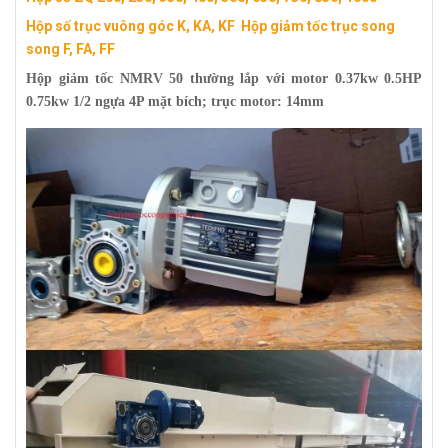
Hộp số trục vuông góc K, KA, KF
Hộp giảm tốc trục song
song F, FA, FF
Hộp giảm tốc NMRV 50
thường lắp với motor
0.37kw 0.5HP
0.75kw 1/2
ngựa 4P mặt bích; trục motor: 14mm