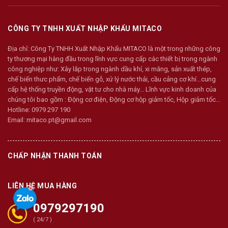
CÔNG TY TNHH XUẤT NHẬP KHẨU MITACO
Địa chỉ:
Công Ty TNHH Xuất Nhập Khẩu MITACO là một trong những công
ty thương mại hàng đầu trong lĩnh vực cung cấp các thiết bị trong ngành
công nghiệp như: Xây lắp trong ngành dầu khí, xi măng, sản xuất thép,
chế biến thưc phẩm, chế biến gỗ, xử lý nước thải, cầu cảng cơ khí…cung
cấp hệ thống truyền động, vật tư cho nhà máy... Lĩnh vực kinh doanh của
chúng tôi bao gồm : Động cơ điện, Động cơ hộp giảm tốc, Hộp giảm tốc...
Hotline:
0979 297 190
Email:
mitaco.pt@gmail.com
CHẤP NHẬN THANH TOÁN
LIÊN HỆ MUA HÀNG
0979297190
( 24/7 )