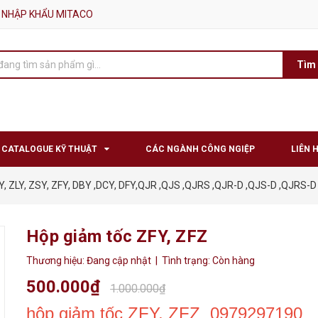
 NHẬP KHẨU MITACO
Tìm
CATALOGUE KỸ THUẬT
CÁC NGÀNH CÔNG NGIỆP
LIÊN 
DY, ZLY, ZSY, ZFY, DBY ,DCY, DFY,QJR ,QJS ,QJRS ,QJR-D ,QJS-D ,QJRS-
Hộp giảm tốc ZFY, ZFZ
Thương hiệu:
Đang cập nhật
| Tình trạng:
Còn hàng
500.000₫
1.000.000₫
hộp giảm tốc ZFY, ZFZ 0979297190