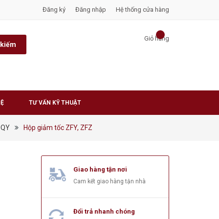
Đăng ký
Đăng nhập
Hệ thống cửa hàng
Giỏ hàng
 kiếm
HỆ
TƯ VẤN KỸ THUẬT
D QY
Hộp giảm tốc ZFY, ZFZ
Giao hàng tận nơi
Cam kết giao hàng tận nhà
Đổi trả nhanh chóng