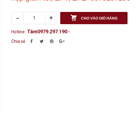
-
+
CHO VÀO GIỎ HÀNG
Tâm0979.297.190
Hotline:
-
Chia sẻ: