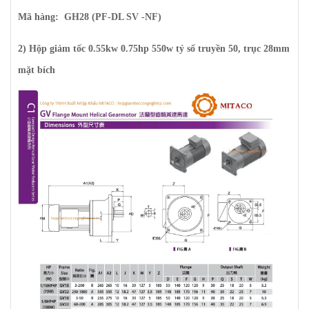
Mã hàng: GH28 (PF-DL SV -NF)
2) Hộp giảm tốc 0.55kw 0.75hp 550w tỷ số truyền 50, trục 28mm
mặt bích