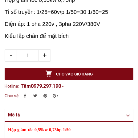
Tỉ số truyền: 1/25=60v/p 1/50=30 1/60=25
Điện áp: 1 pha 220v , 3pha 220V/380V
Kiểu lắp chân đế mặt bích
-
+
CHO VÀO GIỎ HÀNG
Tâm0979.297.190
Hotline:
-
Chia sẻ:
Mô tả
Hộp giảm tốc 0,55kw 0,75hp 1/50