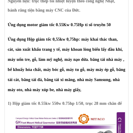
Nguyên liệu: trục thép tôi nhiệt luyện theo công nghệ Nhật,
bánh răng tiện bằng máy CNC của Đức.
Ứng dụng motor giảm tốc 0.55Kw 0.75Hp tỉ số truyền 50
Ứng dụng Hộp
giảm tốc 0,55kw 0,75hp: máy khai thác than,
cát, sản xuất khẩu trang y tế, máy khoan lòng biển lấy dầu khí,
máy uốn tre, gỗ, làm mỹ nghệ, máy nạo dừa. băng tải nhà máy ,
bể khuấy hóa chất, máy bóc gỗ, máy tu gỗ, mày máy ép gỗ, băng
tải cát, băng tải đá, băng tải xi măng, nhà máy Samsung, nhà
máy oto, nhà máy xúp be, nhà máy giấy,
1) Hộp giảm tốc 0.55kw 550w 0.75hp 1/50, trục 28 mm chân đế