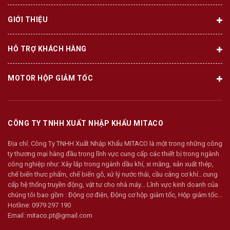
GIỚI THIỆU
HỖ TRỢ KHÁCH HÀNG
MOTOR HỘP GIẢM TỐC
CÔNG TY TNHH XUẤT NHẬP KHẨU MITACO
Địa chỉ:
Công Ty TNHH Xuất Nhập Khẩu MITACO là một trong những công
ty thương mại hàng đầu trong lĩnh vực cung cấp các thiết bị trong ngành
công nghiệp như: Xây lắp trong ngành dầu khí, xi măng, sản xuất thép,
chế biến thưc phẩm, chế biến gỗ, xử lý nước thải, cầu cảng cơ khí…cung
cấp hệ thống truyền động, vật tư cho nhà máy... Lĩnh vực kinh doanh của
chúng tôi bao gồm : Động cơ điện, Động cơ hộp giảm tốc, Hộp giảm tốc...
Hotline:
0979 297 190
Email:
mitaco.pt@gmail.com