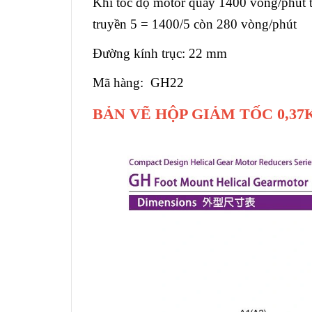
Khi tốc độ motor quay 1400 vòng/phút th
truyền 5 = 1400/5 còn 280 vòng/phút
Đường kính trục: 22 mm
Mã hàng: GH22
BẢN VẼ HỘP GIẢM TỐC 0,37K