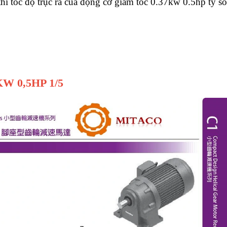
ì tốc độ trục ra của động cơ giảm tốc 0.37kw 0.5hp tỷ số
W 0,5HP 1/5