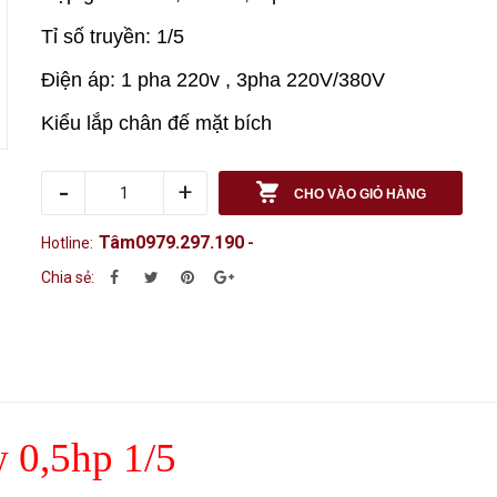
Tỉ số truyền: 1/5
Điện áp: 1 pha 220v , 3pha 220V/380V
Kiểu lắp chân đế mặt bích
-
+
CHO VÀO GIỎ HÀNG
Tâm0979.297.190
Hotline:
-
Chia sẻ:
 0,5hp 1/5