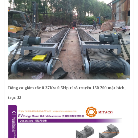
Động cơ
giảm tốc 0.37Kw 0.5Hp tỉ số truyền 150 200 mặt bích,
trục 32