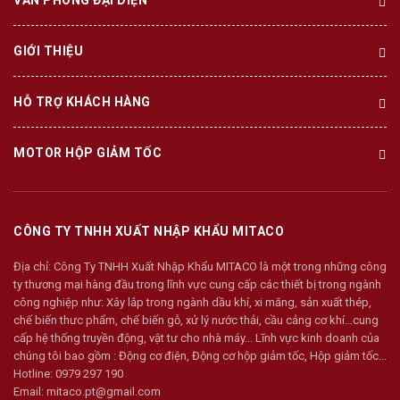
GIỚI THIỆU
HỖ TRỢ KHÁCH HÀNG
MOTOR HỘP GIẢM TỐC
CÔNG TY TNHH XUẤT NHẬP KHẨU MITACO
Địa chỉ:
Công Ty TNHH Xuất Nhập Khẩu MITACO là một trong những công
ty thương mại hàng đầu trong lĩnh vực cung cấp các thiết bị trong ngành
công nghiệp như: Xây lắp trong ngành dầu khí, xi măng, sản xuất thép,
chế biến thưc phẩm, chế biến gỗ, xử lý nước thải, cầu cảng cơ khí…cung
cấp hệ thống truyền động, vật tư cho nhà máy... Lĩnh vực kinh doanh của
chúng tôi bao gồm : Động cơ điện, Động cơ hộp giảm tốc, Hộp giảm tốc...
Hotline:
0979 297 190
Email:
mitaco.pt@gmail.com