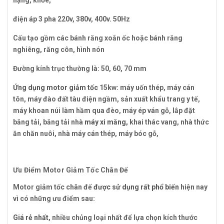
nặng, khỏe,
điện áp 3 pha 220v, 380v, 400v. 50Hz
Cấu tạo
gồm các bánh răng xoắn ốc hoặc bánh răng
nghiêng, răng côn, hình nón
Đường kính
trục thường là: 50, 60, 70 mm
Ứng dụng motor giảm tốc
15kw: máy uốn thép, máy cán
tôn, máy đào đất tàu điện ngầm, sản xuất khẩu trang y tế,
máy khoan núi làm hầm qua đèo, máy ép ván gỗ, lắp đặt
băng tải, băng tải nhà
máy xi măng,
khai thác vang, nhà thức
ăn chăn nuôi, nhà máy cán thép, máy bóc gỗ,
Ưu Điểm Motor Giảm Tốc Chân Đế
Motor giảm tốc chân đế
được sử dụng rất phổ biến
hiện nay
vì có những ưu điểm sau:
Giá rẻ nhất
, nhiều chủng loại nhất để lựa chọn kích thước