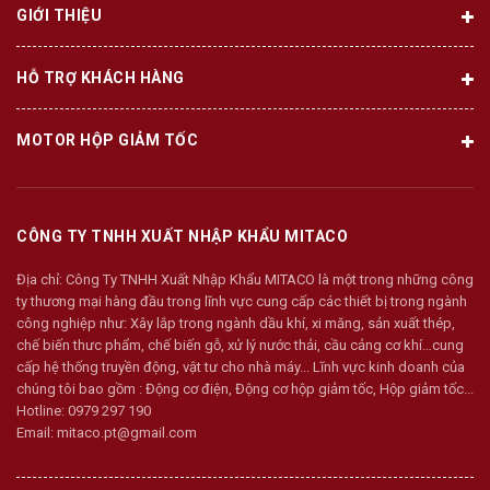
GIỚI THIỆU
HỖ TRỢ KHÁCH HÀNG
MOTOR HỘP GIẢM TỐC
CÔNG TY TNHH XUẤT NHẬP KHẨU MITACO
Địa chỉ:
Công Ty TNHH Xuất Nhập Khẩu MITACO là một trong những công
ty thương mại hàng đầu trong lĩnh vực cung cấp các thiết bị trong ngành
công nghiệp như: Xây lắp trong ngành dầu khí, xi măng, sản xuất thép,
chế biến thưc phẩm, chế biến gỗ, xử lý nước thải, cầu cảng cơ khí…cung
cấp hệ thống truyền động, vật tư cho nhà máy... Lĩnh vực kinh doanh của
chúng tôi bao gồm : Động cơ điện, Động cơ hộp giảm tốc, Hộp giảm tốc...
Hotline:
0979 297 190
Email:
mitaco.pt@gmail.com