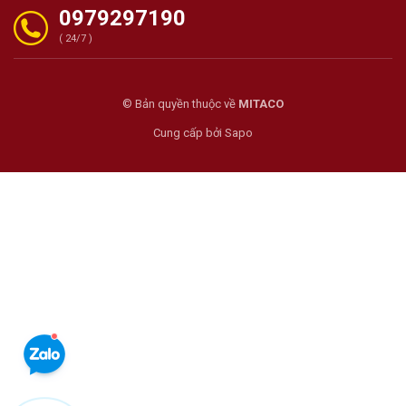
0979297190
( 24/7 )
© Bản quyền thuộc về
MITACO
Cung cấp bởi
Sapo