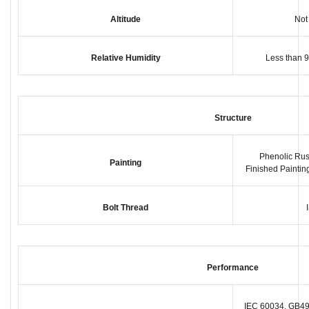
Altitude
Not
Relative Humidity
Less than 
Structure
Phenolic Rus
Painting
Finished Painting
Bolt Thread
Performance
IEC 60034, GB49