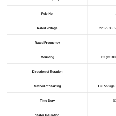
Pole No.
Rated Voltage
220V / 380V
Rated Frequency
Mounting
B3 (IM100
Direction of Rotation
Method of Starting
Full Voltage
Time Duty
S1
Stator Insulation