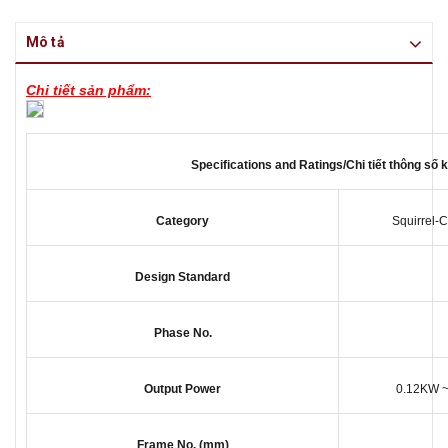
Mô tả
Chi tiết sản phẩm:
Specifications and Ratings/Chi tiết thông số k
Category
Squirrel-
Design Standard
Phase No.
Output Power
0.12KW ~
Frame No. (mm)