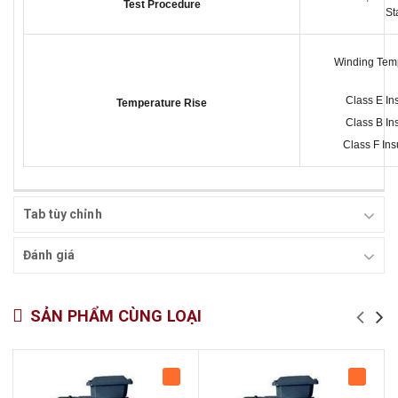
Test Procedure
St
Winding Temp
Class E In
Temperature Rise
Class B In
Class F Ins
Tab tùy chỉnh
Đánh giá
SẢN PHẨM CÙNG LOẠI