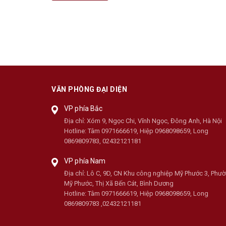
VĂN PHÒNG ĐẠI DIỆN
VP phía Bắc
Địa chỉ:
Xóm 9, Ngọc Chi, Vĩnh Ngọc, Đông Anh, Hà Nội
Hotline:
Tâm 0971666619, Hiệp 0968098659, Long
0869809783, 02432121181
VP phía Nam
Địa chỉ:
Lô C, 9D, CN Khu công nghiệp Mỹ Phước 3, Phư
Mỹ Phước, Thị Xã Bến Cát, Bình Dương
Hotline:
Tâm 0971666619, Hiệp 0968098659, Long
0869809783 ,02432121181