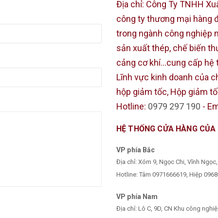
Địa chỉ:
Công Ty TNHH Xuấ
công ty thương mại hàng đầ
trong ngành công nghiệp nh
sản xuất thép, chế biến th
cảng cơ khí…cung cấp hệ t
Lĩnh vực kinh doanh của c
hộp giảm tốc, Hộp giảm tốc
Hotline:
0979 297 190
-
Em
HỆ THỐNG CỬA HÀNG CỦA
VP phía Bắc
Địa chỉ: Xóm 9, Ngọc Chi, Vĩnh Ngọc
Hotline:
Tâm 0971666619, Hiệp 0968
VP phía Nam
Địa chỉ: Lô C, 9D, CN Khu công nghi