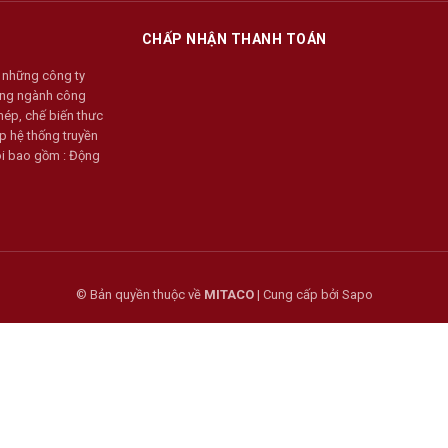
CHẤP NHẬN THANH TOÁN
 những công ty
rong ngành công
hép, chế biến thưc
p hệ thống truyền
tôi bao gồm : Động
© Bản quyền thuộc về
MITACO
|
Cung cấp bởi
Sapo