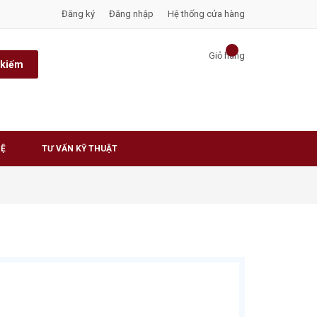
Đăng ký
Đăng nhập
Hệ thống cửa hàng
Giỏ hàng
 kiếm
HỆ
TƯ VẤN KỸ THUẬT