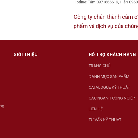
Hotline:
Tâm 0971666619, Hiệp 0968
Công ty chân thành cảm ơ
phẩm và dịch vụ của chúng
GIỚI THIỆU
HỖ TRỢ KHÁCH HÀNG
TRANG CHỦ
DANH MỤC SẢN PHẨM
CATALOGUE KỸ THUẬT
CÁC NGÀNH CÔNG NGIỆP
ờng
LIÊN HỆ
TƯ VẤN KỸ THUẬT