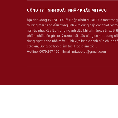
CÔNG TY TNHH XUẤT NHẬP KHẨU MITACO
Địa chỉ:
Công Ty TNHH Xuất Nhập Khẩu MITACO là một trong
thương mại hàng đầu trong lĩnh vực cung cấp các thiết bị t
nghiệp như: Xây lắp trong ngành dầu khí, xi măng, sản xuất t
phẩm, chế biến gỗ, xử lý nước thải, cầu cảng cơ khí…cung cấ
động, vật tư cho nhà máy... Lĩnh vực kinh doanh của chúng 
cơ điện, Động cơ hộp giảm tốc, Hộp giảm tốc...
Hotline:
0979 297 190
Email:
mitaco.pt@gmail.com