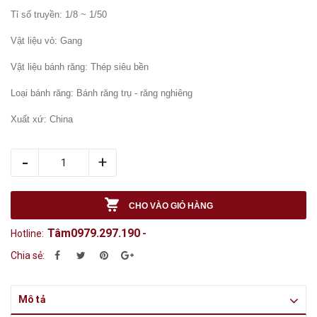
Tỉ số truyền: 1/8 ~ 1/50
Vật liệu vỏ: Gang
Vật liệu bánh răng: Thép siêu bền
Loại bánh răng: Bánh răng trụ - răng nghiêng
Xuất xứ: China
-
+
CHO VÀO GIỎ HÀNG
Tâm0979.297.190
Hotline:
-
Chia sẻ:
Mô tả