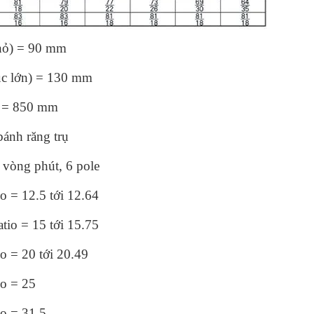
nhỏ) = 90 mm
rục lớn) = 130 mm
ra = 850 mm
bánh răng trụ
 vòng phút, 6 pole
io = 12.5 tới 12.64
atio = 15 tới 15.75
tio = 20 tới 20.49
io = 25
io = 31.5