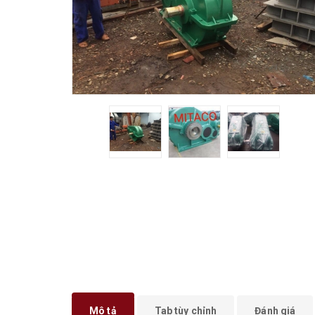
Mô tả
Tab tùy chỉnh
Đánh giá