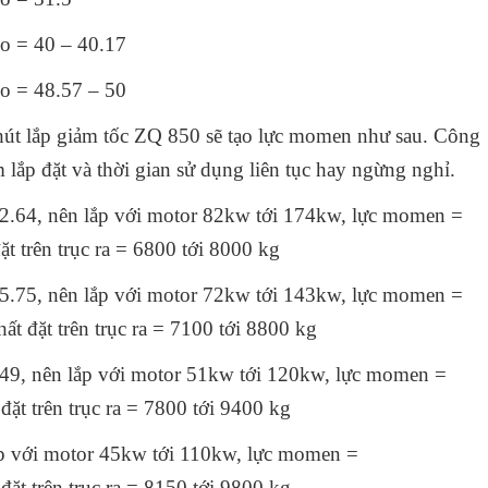
io = 40 – 40.17
tio = 48.57 – 50
hút lắp giảm tốc ZQ 850 sẽ tạo lực momen như sau. Công
 lắp đặt và thời gian sử dụng liên tục hay ngừng nghỉ.
i 12.64, nên lắp với motor 82kw tới 174kw, lực momen =
t trên trục ra = 6800 tới 8000 kg
i 15.75, nên lắp với motor 72kw tới 143kw, lực momen =
t đặt trên trục ra = 7100 tới 8800 kg
20.49, nên lắp với motor 51kw tới 120kw, lực momen =
ặt trên trục ra = 7800 tới 9400 kg
lắp với motor 45kw tới 110kw, lực momen =
ặt trên trục ra = 8150 tới 9800 kg