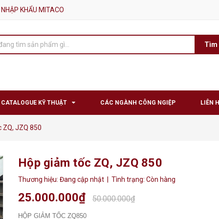
 NHẬP KHẨU MITACO
Tìm
CATALOGUE KỸ THUẬT
CÁC NGÀNH CÔNG NGIỆP
LIÊN 
c ZQ, JZQ 850
Hộp giảm tốc ZQ, JZQ 850
Thương hiệu:
Đang cập nhật
| Tình trạng:
Còn hàng
25.000.000₫
50.000.000₫
HỘP GIẢM TỐC ZQ850