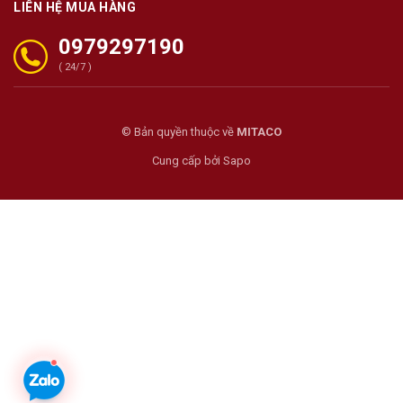
LIÊN HỆ MUA HÀNG
0979297190
( 24/7 )
© Bản quyền thuộc về
MITACO
Cung cấp bởi
Sapo