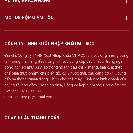
HỖ TRỢ KHÁCH HÀNG
MOTOR HỘP GIẢM TỐC
CÔNG TY TNHH XUẤT NHẬP KHẨU MITACO
Địa chỉ:
Công Ty TNHH Xuất Nhập Khẩu MITACO là một trong những công
ty thương mại hàng đầu trong lĩnh vực cung cấp các thiết bị trong ngành
công nghiệp như: Xây lắp trong ngành dầu khí, xi măng, sản xuất thép,
chế biến thưc phẩm, chế biến gỗ, xử lý nước thải, cầu cảng cơ khí…cung
cấp hệ thống truyền động, vật tư cho nhà máy... Lĩnh vực kinh doanh của
chúng tôi bao gồm : Động cơ điện, Động cơ hộp giảm tốc, Hộp giảm tốc...
Hotline:
0979 297 190
Email:
mitaco.pt@gmail.com
CHẤP NHẬN THANH TOÁN