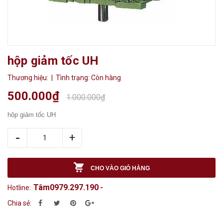
hộp giảm tốc UH
Thương hiệu:
| Tình trạng:
Còn hàng
500.000₫
1.000.000₫
hộp giảm tốc UH
-
+
CHO VÀO GIỎ HÀNG
Tâm0979.297.190
Hotline:
-
Chia sẻ: