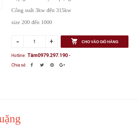
Công suất 3kw đến 315kw
size 200 đến 1000
-
+
CHO VÀO GIỎ HÀNG
Tâm0979.297.190
Hotline:
-
Chia sẻ:
quặng