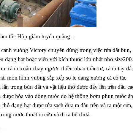
iảm tốc Hộp giảm tuyển quặng :
 cánh vuông Victory chuyên dùng trong việc rửa đất bùn,
iệu dạng hạt hoặc viên với kích thước lớn nhất nhỏ size200
rục cánh xoắn chạy ngược chiều nhau tuần tự, cánh tay đả
ài mòn hình vuông sắp xếp so le dạng xương cá có tác
lẫn trong bùn đất và vật liệu thô được đẩy lên trên đầu ca
mịn được hòa vào dòng nước do hệ thống bơm phun nước á
 thô dạng hạt được rửa sạch đưa ra đầu trên và ra một cửa,
rong nước thoát ra cửa xả đi ra bể chưá.