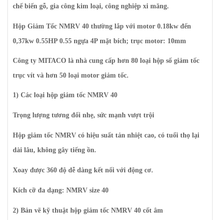
chế biến gỗ, gia công kim loại, công nghiệp xi măng.
Hộp Giảm Tốc NMRV 40
thường lắp với motor
0.18kw đến
0,37kw 0.55HP 0.55
ngựa 4P mặt bích; trục motor:
10mm
Công ty MITACO là nhà cung cấp hơn 80 loại hộp số giảm tốc
trục vít và hơn 50 loại motor giảm tốc.
1) Các loại hộp giảm tốc NMRV 40
Trọng lượng tương đối nhẹ, sức mạnh vượt trội
Hộp giảm tốc NMRV có hiệu suất tản nhiệt cao, có tuổi thọ lại
dài lâu, không gây tiếng ồn.
Xoay được 360 độ dễ dàng kết nối với động cơ.
Kích cỡ đa dạng: NMRV size 40
2) Bản vẽ kỹ thuật hộp giảm tốc NMRV 40 cốt âm