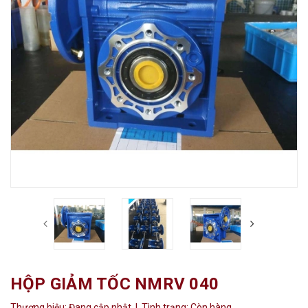
HỘP GIẢM TỐC NMRV 040
Thương hiệu:
Đang cập nhật
| Tình trạng:
Còn hàng