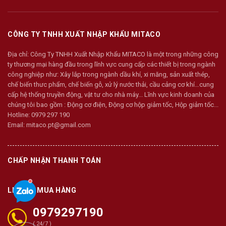
CÔNG TY TNHH XUẤT NHẬP KHẨU MITACO
Địa chỉ:
Công Ty TNHH Xuất Nhập Khẩu MITACO là một trong những công
ty thương mại hàng đầu trong lĩnh vực cung cấp các thiết bị trong ngành
công nghiệp như: Xây lắp trong ngành dầu khí, xi măng, sản xuất thép,
chế biến thưc phẩm, chế biến gỗ, xử lý nước thải, cầu cảng cơ khí…cung
cấp hệ thống truyền động, vật tư cho nhà máy... Lĩnh vực kinh doanh của
chúng tôi bao gồm : Động cơ điện, Động cơ hộp giảm tốc, Hộp giảm tốc...
Hotline:
0979 297 190
Email:
mitaco.pt@gmail.com
CHẤP NHẬN THANH TOÁN
LIÊN HỆ MUA HÀNG
0979297190
( 24/7 )