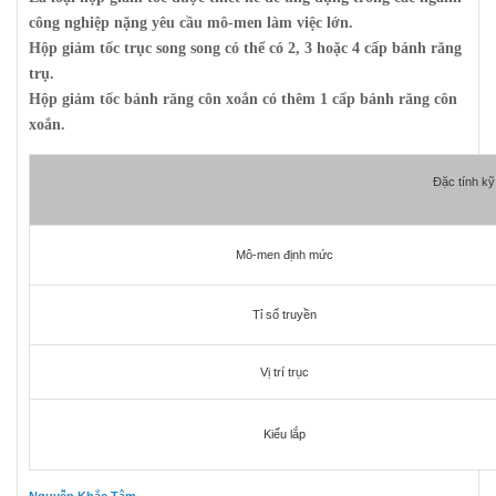
công nghiệp nặng yêu cầu mô-men làm việc lớn.
Hộp giảm tốc trục song song có thể có 2, 3 hoặc 4 cấp bánh răng
trụ.
Hộp giảm tốc bánh răng côn xoắn có thêm 1 cấp bánh răng côn
xoắn.
Đặc tính kỹ
Mô-men định mức
Tỉ số truyền
Vị trí trục
Kiểu lắp
Nguyễn Khắc Tâm.