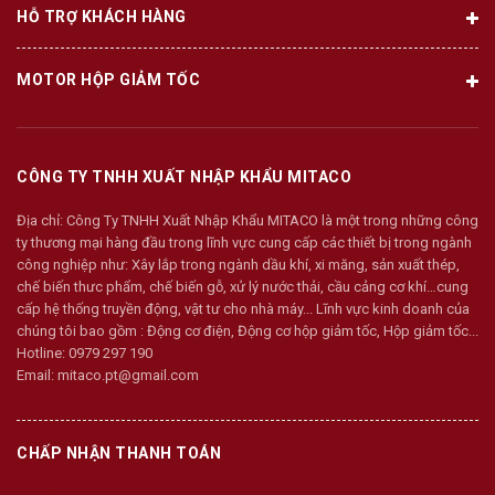
HỖ TRỢ KHÁCH HÀNG
MOTOR HỘP GIẢM TỐC
CÔNG TY TNHH XUẤT NHẬP KHẨU MITACO
Địa chỉ:
Công Ty TNHH Xuất Nhập Khẩu MITACO là một trong những công
ty thương mại hàng đầu trong lĩnh vực cung cấp các thiết bị trong ngành
công nghiệp như: Xây lắp trong ngành dầu khí, xi măng, sản xuất thép,
chế biến thưc phẩm, chế biến gỗ, xử lý nước thải, cầu cảng cơ khí…cung
cấp hệ thống truyền động, vật tư cho nhà máy... Lĩnh vực kinh doanh của
chúng tôi bao gồm : Động cơ điện, Động cơ hộp giảm tốc, Hộp giảm tốc...
Hotline:
0979 297 190
Email:
mitaco.pt@gmail.com
CHẤP NHẬN THANH TOÁN