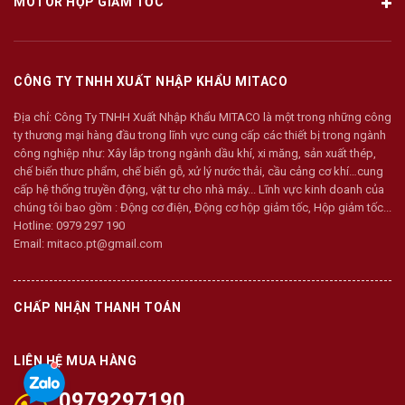
MOTOR HỘP GIẢM TỐC
CÔNG TY TNHH XUẤT NHẬP KHẨU MITACO
Địa chỉ:
Công Ty TNHH Xuất Nhập Khẩu MITACO là một trong những công
ty thương mại hàng đầu trong lĩnh vực cung cấp các thiết bị trong ngành
công nghiệp như: Xây lắp trong ngành dầu khí, xi măng, sản xuất thép,
chế biến thưc phẩm, chế biến gỗ, xử lý nước thải, cầu cảng cơ khí…cung
cấp hệ thống truyền động, vật tư cho nhà máy... Lĩnh vực kinh doanh của
chúng tôi bao gồm : Động cơ điện, Động cơ hộp giảm tốc, Hộp giảm tốc...
Hotline:
0979 297 190
Email:
mitaco.pt@gmail.com
CHẤP NHẬN THANH TOÁN
LIÊN HỆ MUA HÀNG
0979297190