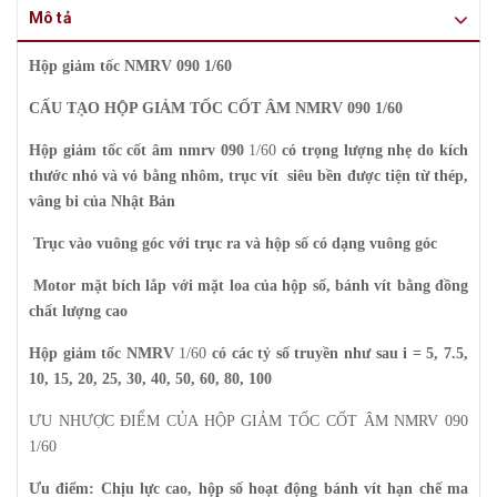
Mô tả
Hộp giảm tốc NMRV 090 1/60
CẤU TẠO HỘP GIẢM TỐC CỐT ÂM NMRV 090 1/60
Hộp giảm tốc cốt âm nmrv 090
1/60
có trọng lượng nhẹ do kích
thước nhỏ và vỏ bằng nhôm, trục vít siêu bền được tiện từ thép,
vâng bi của Nhật Bản
Trục vào vuông góc với trục ra và hộp số có dạng vuông góc
Motor mặt bích lắp với mặt loa của hộp số, bánh vít bằng đồng
chất lượng cao
Hộp giảm tốc NMRV
1/60
có các tỷ số truyền như sau
i = 5, 7.5,
10, 15, 20, 25, 30, 40, 50, 60, 80, 100
ƯU NHƯỢC ĐIỂM CỦA HỘP GIẢM TỐC CỐT ÂM NMRV 090
1/60
Ưu điểm:
Chịu lực cao, hộp số hoạt động bánh vít hạn chế ma