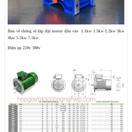
Bản vẽ thông số lắp đặt motor đầu vào 1.1kw 1.5kw 2.2kw 3kw
4kw 5.5kw 7.5kw
Điện áp 220v 380v