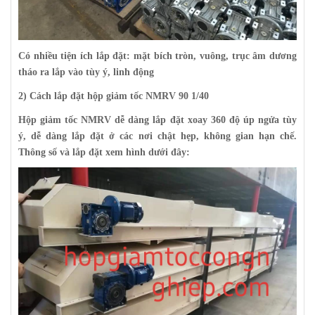
Có nhiều tiện ích lắp đặt: mặt bích tròn, vuông, trục âm dương
tháo ra lắp vào tùy ý, linh động
2) Cách lắp đặt hộp giảm tốc NMRV 90 1/40
Hộp giảm tốc NMRV dễ dàng lắp đặt xoay 360 độ úp ngửa tùy
ý, dễ dàng lắp đặt ở các nơi chật hẹp, không gian hạn chế.
Thông số và lắp đặt xem hình dưới đây: