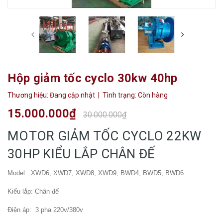
Hộp giảm tốc cyclo 30kw 40hp
Thương hiệu:
Đang cập nhật
| Tình trạng:
Còn hàng
15.000.000₫
30.000.000₫
MOTOR GIẢM TỐC CYCLO 22KW
30HP KIỂU LẮP CHÂN ĐẾ
Model: XWD6, XWD7, XWD8, XWD9, BWD4, BWD5, BWD6
Kiểu lắp: Chân đế
Điện áp: 3 pha 220v/380v