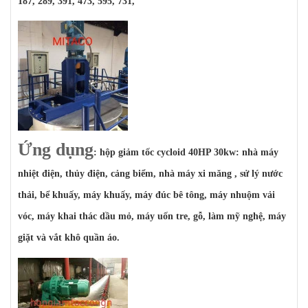
187, 289, 391, 473, 595, 731,
Ứng dụng
: hộp giảm tốc cycloid 40HP 30kw: nhà máy
nhiệt điện, thủy điện, cảng biểm, nhà máy xi măng , sử lý nước
thải, bể khuấy, máy khuấy, máy đúc bê tông, máy nhuộm vải
vóc, máy khai thác dầu mỏ, máy uốn tre, gỗ, làm mỹ nghệ, máy
giặt và vắt khô quần áo.