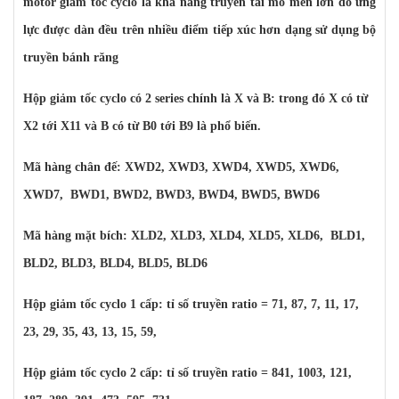
motor giảm tốc cyclo là khả năng truyền tải mô men lớn do ứng
lực được dàn đều trên nhiều điểm tiếp xúc hơn dạng sử dụng bộ
truyền bánh răng
Hộp giảm tốc cyclo có 2 series chính là X và B: trong đó X có từ
X2 tới X11 và B có từ B0 tới B9 là phổ biến.
Mã hàng chân đế: XWD2, XWD3, XWD4, XWD5, XWD6,
XWD7, BWD1, BWD2, BWD3, BWD4, BWD5, BWD6
Mã hàng mặt bích: XLD2, XLD3, XLD4, XLD5, XLD6, BLD1,
BLD2, BLD3, BLD4, BLD5, BLD6
Hộp giảm tốc cyclo 1 cấp: tỉ số truyền ratio = 71, 87, 7, 11, 17,
23, 29, 35, 43, 13, 15, 59,
Hộp giảm tốc cyclo 2 cấp: tỉ số truyền ratio = 841, 1003, 121,