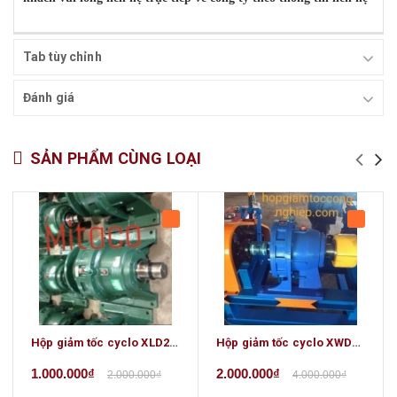
Tab tùy chỉnh
Đánh giá
SẢN PHẨM CÙNG LOẠI
Hộp giảm tốc cyclo XLD2, XLD3, XLD4, XLD5, XLD6, BLD1, BLD2, BLD3, BLD4, BLD5,
Hộp giảm tốc cyclo XWD5, XWD6, XWD7, XWD8, BWD3, BWD4, BWD5
1.000.000₫
2.000.000₫
2.000.000₫
4.000.000₫