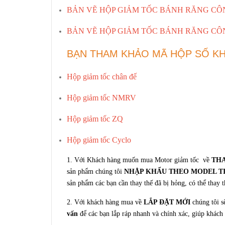
BẢN VẼ HỘP GIẢM TỐC BÁNH RĂNG CÔN K
BẢN VẼ HỘP GIẢM TỐC BÁNH RĂNG CÔN K
BẠN THAM KHẢO MÃ HỘP SỐ K
Hộp giảm tốc chân đế
Hộp giảm tốc NMRV
Hộp giảm tốc ZQ
Hộp giảm tốc Cyclo
1. Với Khách hàng muốn mua Motor giảm tốc về
THA
sản phẩm chúng tôi
NHẬP KHẨU THEO MODEL T
sản phẩm các bạn cần thay thế đã bị hỏng, có thể thay 
2. Với khách hàng mua về
LẮP ĐẶT MỚI
chúng tôi s
vấn
để các bạn lắp ráp nhanh và chính xác, giúp khách 