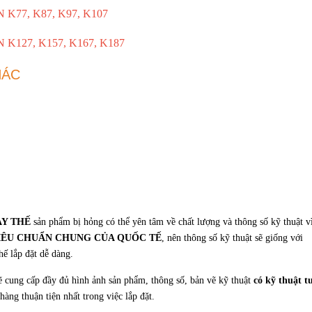
77, K87, K97, K107
127, K157, K167, K187
HÁC
Y THẾ
sản phẩm bị hỏng có thể yên tâm về chất lượng và thông số kỹ thuật v
IÊU CHUẨN CHUNG CỦA QUỐC TẾ
, nên thông số kỹ thuật sẽ giống với
thế lắp đặt dễ dàng.
ẽ cung cấp đầy đủ hình ảnh sản phẩm, thông số, bản vẽ kỹ thuật
có kỹ thuật t
hàng thuận tiện nhất trong việc lắp đặt.