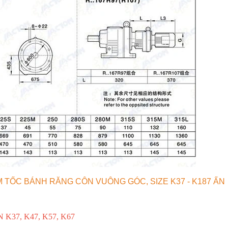
 TỐC BÁNH RĂNG CÔN VUÔNG GÓC, SIZE K37 - K187 ẤN
37, K47, K57, K67