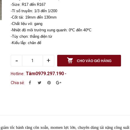
-Size: R17 đến R167
-Tỉ số truyền: 1/3 đến 1/200
-Cốt tải: 19mm đến 130mm
-Chất liệu vỏ: gang
-Nhiệt độ môi trường xung quanh: 0ºC đến 40ºC
-Tùy chọn: thắng điện từ
-Kiểu lắp: chân đế
-
+
CHO VÀO GIỎ HÀNG
Tâm0979.297.190
Hotline:
-
Chia sẻ:
ốc bánh răng côn xoắn, momen lực lớn, chuyên dùng tải nặng công suất