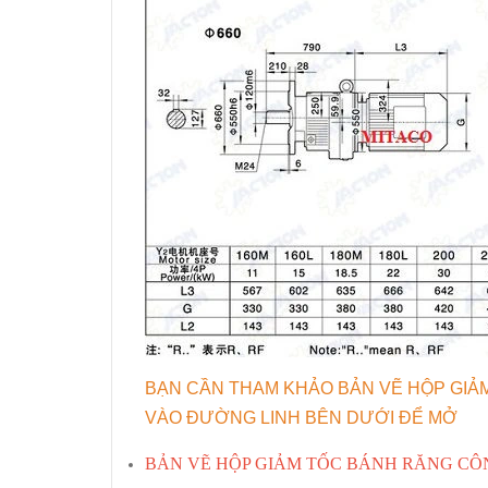
BẠN CẦN THAM KHẢO BẢN VẼ HỘP GIẢM
VÀO ĐƯỜNG LINH BÊN DƯỚI ĐỂ MỞ
BẢN VẼ HỘP GIẢM TỐC BÁNH RĂNG CÔN K