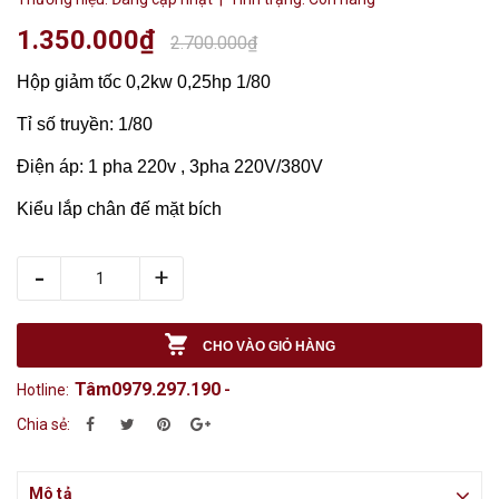
1.350.000₫
2.700.000₫
Hộp giảm tốc 0,2kw 0,25hp 1/80
Tỉ số truyền: 1/80
Điện áp: 1 pha 220v , 3pha 220V/380V
Kiểu lắp chân đế mặt bích
-
+
CHO VÀO GIỎ HÀNG
Tâm0979.297.190
Hotline:
-
Chia sẻ:
Mô tả