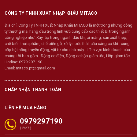
CÔNG TY TNHH XUẤT NHẬP KHẨU MITACO
Địa chỉ:
Công Ty TNHH Xuất Nhập Khẩu MITACO là một trong những công
ty thương mại hàng đầu trong lĩnh vực cung cấp các thiết bị trong ngành
công nghiệp như: Xây lắp trong ngành dầu khí, xi măng, sản xuất thép,
chế biến thưc phẩm, chế biến gỗ, xử lý nước thải, cầu cảng cơ khí…cung
cấp hệ thống truyền động, vật tư cho nhà máy... Lĩnh vực kinh doanh của
chúng tôi bao gồm : Động cơ điện, Động cơ hộp giảm tốc, Hộp giảm tốc...
Hotline:
0979 297 190
Email:
mitaco.pt@gmail.com
CHẤP NHẬN THANH TOÁN
LIÊN HỆ MUA HÀNG
0979297190
( 24/7 )