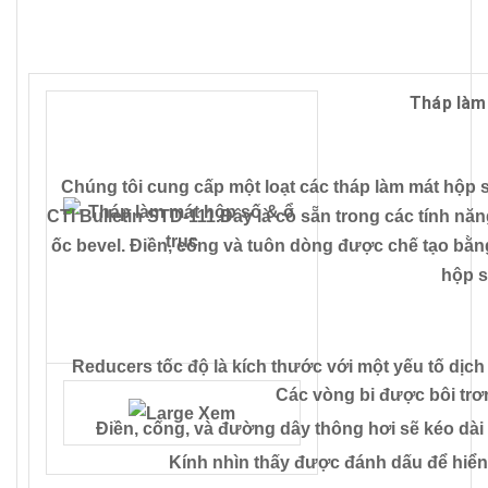
Tháp làm 
Chúng tôi cung cấp một loạt các tháp làm mát hộp s
CTI Bulletin STD-111.Đây là có sẵn trong các tính n
ốc bevel. Điền, cống và tuôn dòng được chế tạo bằng
hộp s
Reducers tốc độ là kích thước với một yếu tố dịch v
Các vòng bi được bôi trơ
Điền, cống, và đường dây thông hơi sẽ kéo dài
Kính nhìn thấy được đánh dấu để hiển 